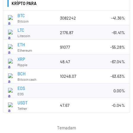
KRİPTO PARA
BTC
3082242
-41.36%
Bitcoin
LTC
2176.87
-61.41%
Litecoin
ETH
91077
-55.28%
Ethereum
XRP
48.47
-67.04%
Ripple
BCH
10248.07
-63.63%
Bitcoin cash
EOS
0.00%
EOS
USDT
47.67
-0.04%
Tether
Temadam