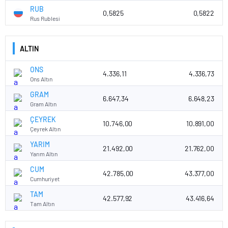
RUB
0,5825
0,5822
Rus Rublesi
ALTIN
ONS
4.336,11
4.336,73
Ons Altın
GRAM
6.647,34
6.648,23
Gram Altın
ÇEYREK
10.746,00
10.891,00
Çeyrek Altın
YARIM
21.492,00
21.762,00
Yarım Altın
CUM
42.785,00
43.377,00
Cumhuriyet
TAM
42.577,92
43.416,64
Tam Altın