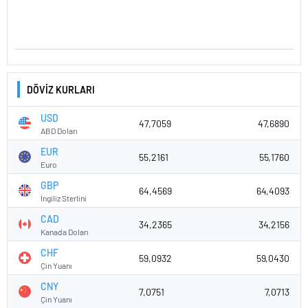
DÖVİZ KURLARI
USD
47,7059
47,6890
ABD Doları
EUR
55,2161
55,1760
Euro
GBP
64,4569
64,4093
İngiliz Sterlini
CAD
34,2365
34,2156
Kanada Doları
CHF
59,0932
59,0430
Çin Yuanı
CNY
7,0751
7,0713
Çin Yuanı